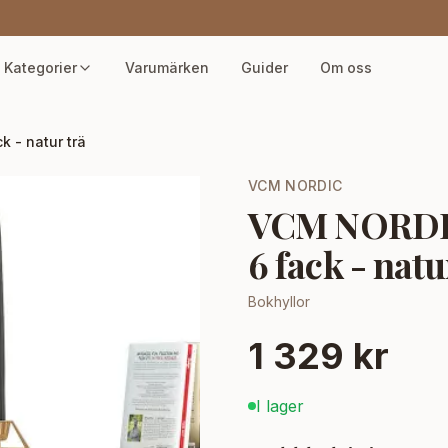
Kategorier
Varumärken
Guider
Om oss
 - natur trä
VCM NORDIC
VCM NORDIC 
6 fack - natu
Bokhyllor
1 329 kr
I lager