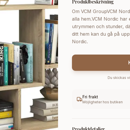
Produktbeskrivning
Om VCM GroupVCM Nordic s
alla hem.VCM Nordic har e
utrymmen och stunder, där f
ditt hem kan du gå på upp
Nordic.
Du skickas vi
Fri frakt
Möjligheter hos butiken
Produktdetaljer