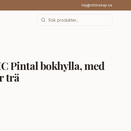
hej@vitrinskap.se
Pintal bokhylla, med
r trä