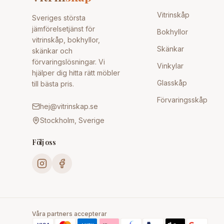
Vitrinskåp
Sveriges största
jämförelsetjänst för
Bokhyllor
vitrinskåp, bokhyllor,
Skänkar
skänkar och
förvaringslösningar. Vi
Vinkylar
hjälper dig hitta rätt möbler
Glasskåp
till bästa pris.
Förvaringsskåp
hej@vitrinskap.se
Stockholm, Sverige
Följ oss
Våra partners accepterar