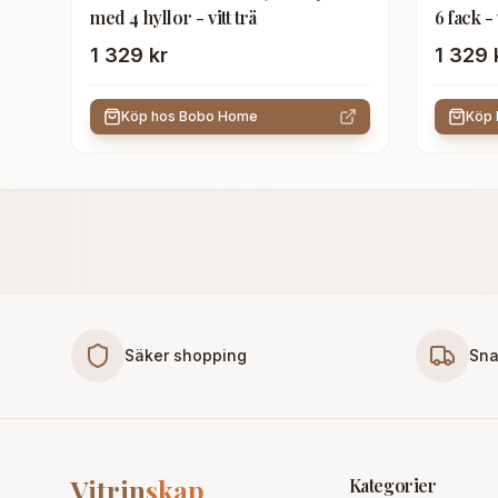
med 4 hyllor - vitt trä
6 fack - 
1 329 kr
1 329 
Köp hos
Bobo Home
Köp
Säker shopping
Sna
Vitrin
skap
Kategorier