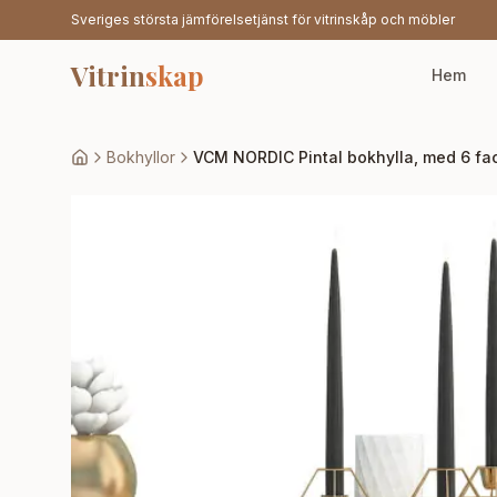
Sveriges största jämförelsetjänst för vitrinskåp och möbler
Vitrin
skap
Hem
Bokhyllor
VCM NORDIC Pintal bokhylla, med 6 fack