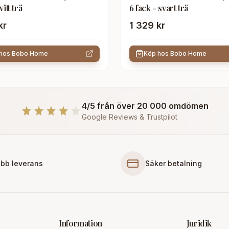
vitt trä
6 fack - svart trä
kr
1 329 kr
 hos
Bobo Home
Köp hos
Bobo Home
4/5 från över 20 000 omdömen
Google Reviews & Trustpilot
bb leverans
Säker betalning
Information
Juridik