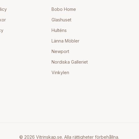
licy
Bobo Home
kor
Glashuset
cy
Hulténs
Länna Möbler
Newport
Nordiska Galleriet
Vinkylen
©
2026
Vitrinskap.se. Alla rättigheter förbehållna.