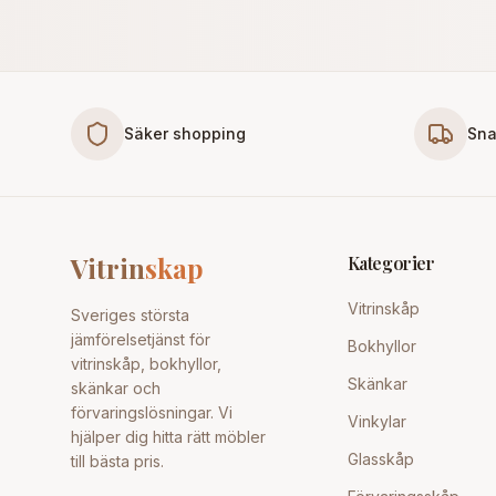
Säker shopping
Sna
Vitrin
skap
Kategorier
Vitrinskåp
Sveriges största
jämförelsetjänst för
Bokhyllor
vitrinskåp, bokhyllor,
Skänkar
skänkar och
förvaringslösningar. Vi
Vinkylar
hjälper dig hitta rätt möbler
Glasskåp
till bästa pris.