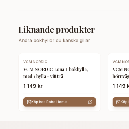
Liknande produkter
Andra
bokhyllor
du kanske gillar
VCM NORDIC
VCM NO
VCM NORDIC Lona L bokhylla,
VCM NO
med 1 hylla - vitt trä
hörnvägg
(60x42,
1 149 kr
1 149 
Köp hos
Bobo Home
Köp