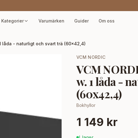
Kategorier
Varumärken
Guider
Om oss
låda - naturligt och svart trä (60x42,4)
VCM NORDIC
VCM NORDIC 
w. 1 låda - n
(60x42,4)
Bokhyllor
1 149 kr
I lager