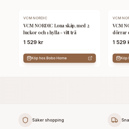
VCM NORDIC
VCM NO
VCM NORDIC Lona skåp, med 2
VCM NO
luckor och 1 hylla - vitt trä
dörrar o
1 529 kr
1 529 
Köp hos
Bobo Home
Köp
Säker shopping
Sna