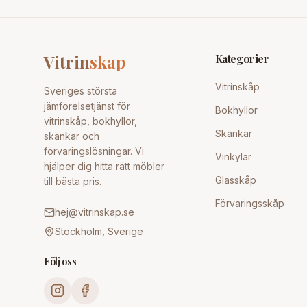
Vitrin
skap
Kategorier
Vitrinskåp
Sveriges största
jämförelsetjänst för
Bokhyllor
vitrinskåp, bokhyllor,
Skänkar
skänkar och
förvaringslösningar. Vi
Vinkylar
hjälper dig hitta rätt möbler
Glasskåp
till bästa pris.
Förvaringsskåp
hej@vitrinskap.se
Stockholm, Sverige
Följ oss