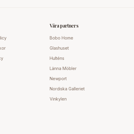
Våra partners
licy
Bobo Home
kor
Glashuset
cy
Hulténs
Länna Möbler
Newport
Nordiska Galleriet
Vinkylen