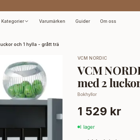
Kategorier
Varumärken
Guider
Om oss
kor och 1 hylla - grått trä
VCM NORDIC
VCM NORDIC
med 2 luckor 
Bokhyllor
1 529 kr
I lager