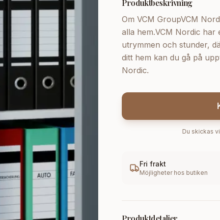
Produktbeskrivning
Om VCM GroupVCM Nordic s
alla hem.VCM Nordic har e
utrymmen och stunder, där f
ditt hem kan du gå på upp
Nordic.
Du skickas vi
Fri frakt
Möjligheter hos butiken
Produktdetaljer