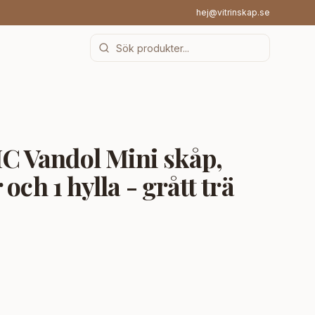
hej@vitrinskap.se
 Vandol Mini skåp,
och 1 hylla - grått trä