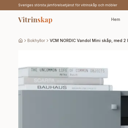
Sveriges största jämförelsetjänst för vitrinskåp och möbler
Vitrin
skap
Hem
Bokhyllor
VCM NORDIC Vandol Mini skåp, med 2 luc