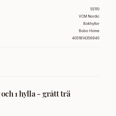
55110
VCM Nordic
Bokhyllor
Bobo Home
4051814356940
h 1 hylla - grått trä