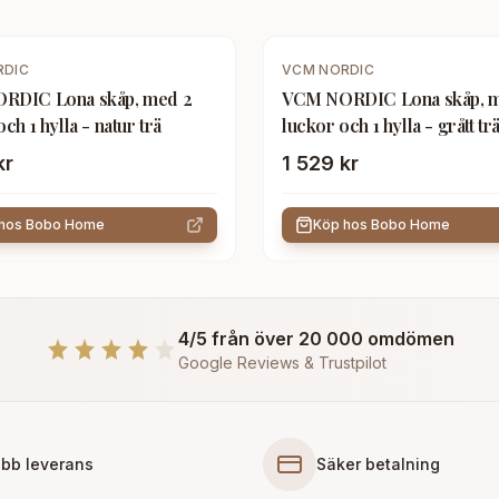
RDIC
VCM NORDIC
RDIC Lona skåp, med 2
VCM NORDIC Lona skåp, 
ch 1 hylla - natur trä
luckor och 1 hylla - grått tr
kr
1 529 kr
 hos
Bobo Home
Köp hos
Bobo Home
4/5 från över 20 000 omdömen
Google Reviews & Trustpilot
bb leverans
Säker betalning