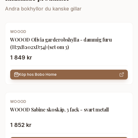
Andra
bokhyllor
du kanske gillar
WOOOD
WOOOD Olivia garderobshylla - dammig furu
(H:5xB:102xD:54) (set om 3)
1 849 kr
Köp hos
Bobo Home
WOOOD
WOOOD Sabine skoskåp, 3 fack - svart metall
1 852 kr