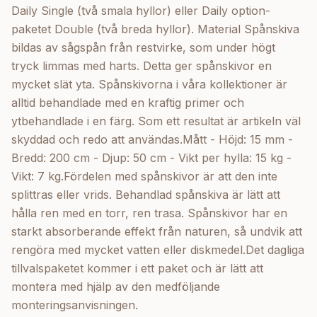
Daily Single (två smala hyllor) eller Daily option-
paketet Double (två breda hyllor). Material Spånskiva
bildas av sågspån från restvirke, som under högt
tryck limmas med harts. Detta ger spånskivor en
mycket slät yta. Spånskivorna i våra kollektioner är
alltid behandlade med en kraftig primer och
ytbehandlade i en färg. Som ett resultat är artikeln väl
skyddad och redo att användas.Mått - Höjd: 15 mm -
Bredd: 200 cm - Djup: 50 cm - Vikt per hylla: 15 kg -
Vikt: 7 kg.Fördelen med spånskivor är att den inte
splittras eller vrids. Behandlad spånskiva är lätt att
hålla ren med en torr, ren trasa. Spånskivor har en
starkt absorberande effekt från naturen, så undvik att
rengöra med mycket vatten eller diskmedel.Det dagliga
tillvalspaketet kommer i ett paket och är lätt att
montera med hjälp av den medföljande
monteringsanvisningen.