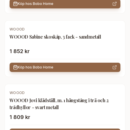
Köp hos
Bobo Home
WOOOD
WOOOD Sabine skoskåp, 3 fack - sandmetall
1 852 kr
Köp hos
Bobo Home
WOOOD
WOOOD Jovi klädställ, m. 1 hängstång i trä och 2
trådhyllor - svart metall
1 809 kr