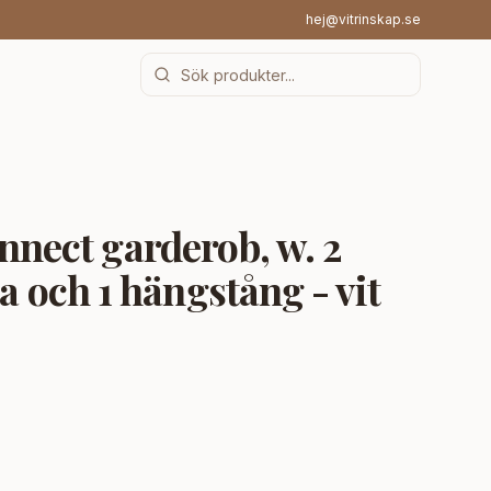
hej@vitrinskap.se
ect garderob, w. 2
la och 1 hängstång - vit