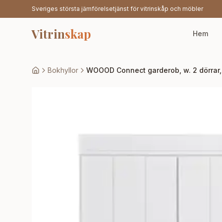
Sveriges största jämförelsetjänst för vitrinskåp och möbler
Vitrin
skap
Hem
Bokhyllor
WOOOD Connect garderob, w. 2 dörrar, 1