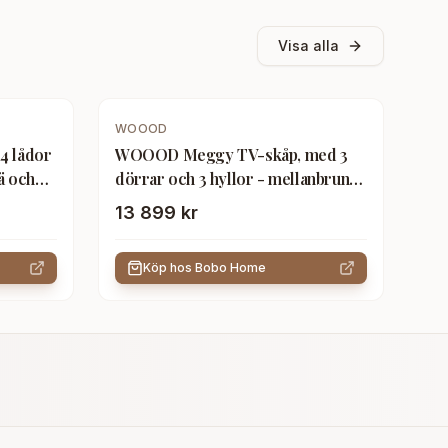
Visa alla
WOOOD
4 lådor
WOOOD Meggy TV-skåp, med 3
ä och
dörrar och 3 hyllor - mellanbrun
furu (B:160cm)
13 899 kr
Köp hos
Bobo Home