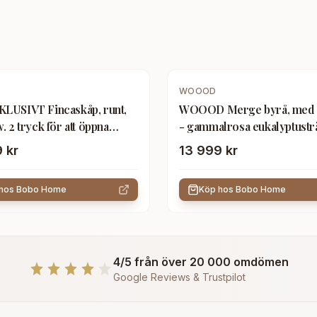
WOOOD
LUSIVT Fincaskåp, runt,
WOOOD Merge byrå, med 
. 2 tryck för att öppna
- gammalrosa eukalyptustr
ch hyllor - svart furu
metall
 kr
13 999 kr
 hos
Bobo Home
Köp hos
Bobo Home
4/5 från över 20 000 omdömen
Google Reviews & Trustpilot