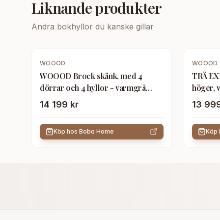
Liknande produkter
Andra
bokhyllor
du kanske gillar
WOOOD
WOOOD
WOOOD Brock skänk, med 4
TRÄ EXK
dörrar och 4 hyllor - varmgrå
höger, w
askfaner (200 cm)
dörrar o
14 199 kr
13 999
Köp hos
Bobo Home
Köp