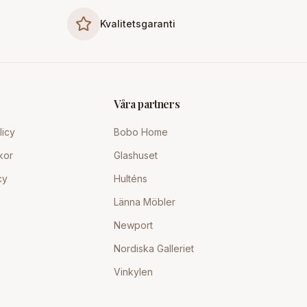
Kvalitetsgaranti
Våra partners
licy
Bobo Home
kor
Glashuset
cy
Hulténs
Länna Möbler
Newport
Nordiska Galleriet
Vinkylen