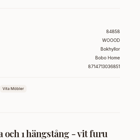
84858
WOOOD
Bokhyllor
Bobo Home
8714713036851
Vita Möbler
 och 1 hängstång - vit furu