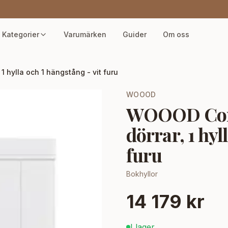
Kategorier
Varumärken
Guider
Om oss
 hylla och 1 hängstång - vit furu
WOOOD
WOOOD Conn
dörrar, 1 hyl
furu
Bokhyllor
14 179 kr
I lager