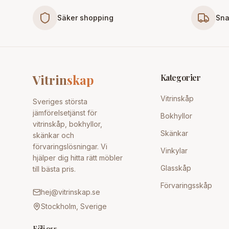
Säker shopping
Sna
Vitrin
skap
Kategorier
Vitrinskåp
Sveriges största
jämförelsetjänst för
Bokhyllor
vitrinskåp, bokhyllor,
Skänkar
skänkar och
förvaringslösningar. Vi
Vinkylar
hjälper dig hitta rätt möbler
Glasskåp
till bästa pris.
Förvaringsskåp
hej@vitrinskap.se
Stockholm, Sverige
Följ oss