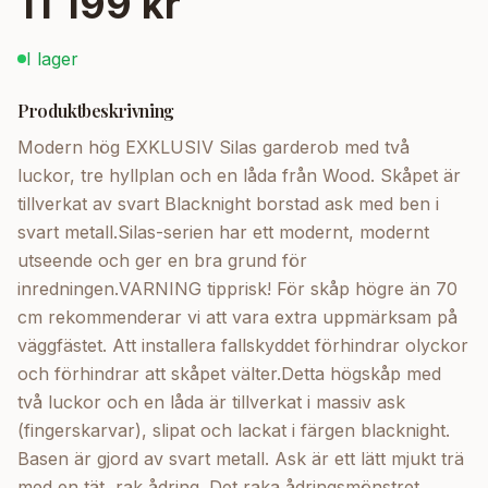
11 199 kr
I lager
Produktbeskrivning
Modern hög EXKLUSIV Silas garderob med två
luckor, tre hyllplan och en låda från Wood. Skåpet är
tillverkat av svart Blacknight borstad ask med ben i
svart metall.Silas-serien har ett modernt, modernt
utseende och ger en bra grund för
inredningen.VARNING tipprisk! För skåp högre än 70
cm rekommenderar vi att vara extra uppmärksam på
väggfästet. Att installera fallskyddet förhindrar olyckor
och förhindrar att skåpet välter.Detta högskåp med
två luckor och en låda är tillverkat i massiv ask
(fingerskarvar), slipat och lackat i färgen blacknight.
Basen är gjord av svart metall. Ask är ett lätt mjukt trä
med en tät, rak ådring. Det raka ådringsmönstret