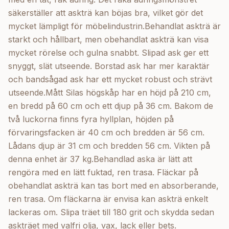
säkerställer att askträ kan böjas bra, vilket gör det
mycket lämpligt för möbelindustrin.Behandlat askträ är
starkt och hållbart, men obehandlat askträ kan visa
mycket rörelse och gulna snabbt. Slipad ask ger ett
snyggt, slät utseende. Borstad ask har mer karaktär
och bandsågad ask har ett mycket robust och strävt
utseende.Mått Silas högskåp har en höjd på 210 cm,
en bredd på 60 cm och ett djup på 36 cm. Bakom de
två luckorna finns fyra hyllplan, höjden på
förvaringsfacken är 40 cm och bredden är 56 cm.
Lådans djup är 31 cm och bredden 56 cm. Vikten på
denna enhet är 37 kg.Behandlad aska är lätt att
rengöra med en lätt fuktad, ren trasa. Fläckar på
obehandlat askträ kan tas bort med en absorberande,
ren trasa. Om fläckarna är envisa kan askträ enkelt
lackeras om. Slipa träet till 180 grit och skydda sedan
askträet med valfri olja, vax, lack eller bets.