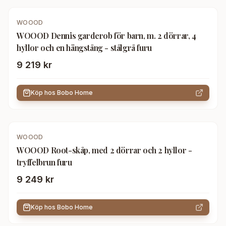
WOOOD
WOOOD Dennis garderob för barn, m. 2 dörrar, 4
hyllor och en hängstång - stålgrå furu
9 219 kr
Köp hos
Bobo Home
WOOOD
WOOOD Root-skåp, med 2 dörrar och 2 hyllor -
tryffelbrun furu
9 249 kr
Köp hos
Bobo Home