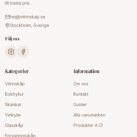
till bästa pris.
hej@vitrinskap.se
Stockholm, Sverige
Följ oss
Kategorier
Information
Vitrinskåp
Om oss
Bokhyllor
Kontakt
Skänkar
Guider
Vinkylar
Alla varumärken
Glasskåp
Produkter A-Ö
Förvaringsskåp