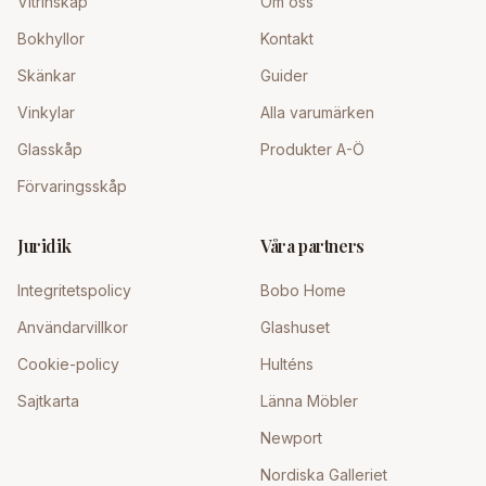
Vitrinskåp
Om oss
Bokhyllor
Kontakt
Skänkar
Guider
Vinkylar
Alla varumärken
Glasskåp
Produkter A-Ö
Förvaringsskåp
Juridik
Våra partners
Integritetspolicy
Bobo Home
Användarvillkor
Glashuset
Cookie-policy
Hulténs
Sajtkarta
Länna Möbler
Newport
Nordiska Galleriet