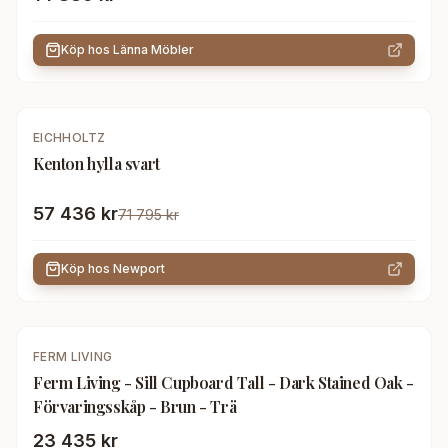
Köp hos
Länna Möbler
-
20
%
EICHHOLTZ
Kenton hylla svart
57 436 kr
71 795 kr
Köp hos
Newport
FERM LIVING
Ferm Living - Sill Cupboard Tall - Dark Stained Oak -
Förvaringsskåp - Brun - Trä
23 435 kr