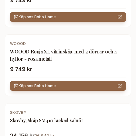
9 749 kr
Köp hos
Bobo Home
WOOOD
WOOOD Ronja XL vitrinskåp, med 2 dörrar och 4
hyllor - rosa metall
9 749 kr
Köp hos
Bobo Home
-
10
%
SKOVBY
Skovby, Skåp SM410 lackad valnöt
24 156 kr
26 840 kr