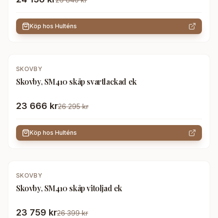
Köp hos
Hulténs
-
10
%
SKOVBY
Skovby, SM410 skåp svartlackad ek
23 666 kr
26 295 kr
Köp hos
Hulténs
-
10
%
SKOVBY
Skovby, SM410 skåp vitoljad ek
23 759 kr
26 399 kr