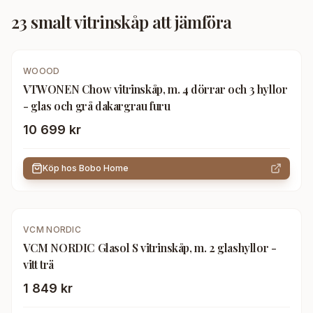
23
smalt vitrinskåp
att jämföra
WOOOD
VTWONEN Chow vitrinskåp, m. 4 dörrar och 3 hyllor
- glas och grå dakargrau furu
10 699 kr
Köp hos
Bobo Home
VCM NORDIC
VCM NORDIC Glasol S vitrinskåp, m. 2 glashyllor -
vitt trä
1 849 kr