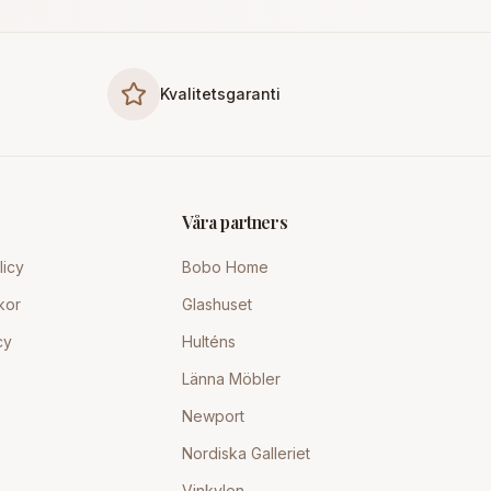
Kvalitetsgaranti
Våra partners
licy
Bobo Home
kor
Glashuset
cy
Hulténs
Länna Möbler
Newport
Nordiska Galleriet
Vinkylen