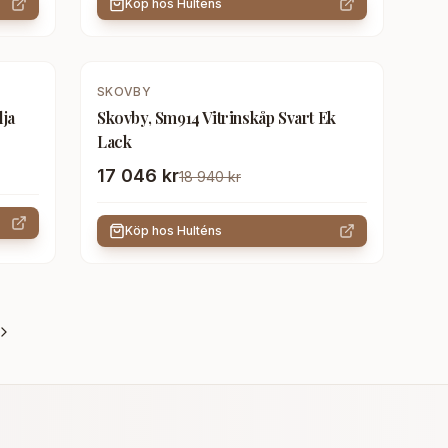
Köp hos
Hulténs
-
10
%
SKOVBY
lja
Skovby, Sm914 Vitrinskåp Svart Ek
Lack
17 046 kr
18 940 kr
Köp hos
Hulténs