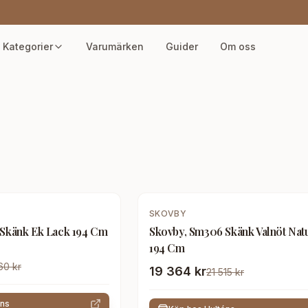
Kategorier
Varumärken
Guider
Om oss
-
10
%
SKOVBY
Skänk Ek Lack 194 Cm
Skovby, Sm306 Skänk Valnöt Natu
194 Cm
60 kr
19 364 kr
21 515 kr
éns