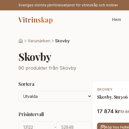
Sveriges största jämförelsetjänst för vitrinskåp och möbler
Vitrin
skap
Hem
Varumärken
Skovby
Skovby
90
produkter från
Skovby
Sortera
-
10
%
SKOVBY
Skovby, Sm306 
17 874 kr
19 8
Prisintervall
-
Köp hos
Hult