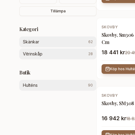
Tillämpa
-
10
%
SKOVBY
Kategori
Skovby, Sm306 S
Cm
Skänkar
62
18 441 kr
20 4
Vitrinskåp
28
Köp hos
Hult
Butik
Hulténs
90
-
10
%
SKOVBY
Skovby, SM308 
16 942 kr
18 8
Köp hos
Hult