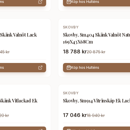
éns
Köp hos
Hulténs
-
10
%
SKOVBY
Skänk Valnöt Lack
Skovby, Sm404 Skänk Valnöt Nat
169X43X68Cm
18 788 kr
45 kr
20 875 kr
éns
Köp hos
Hulténs
-
10
%
SKOVBY
Skänk Vitlackad Ek
Skovby, Sm914 Vitrinskåp Ek Lac
17 046 kr
20 kr
18 940 kr