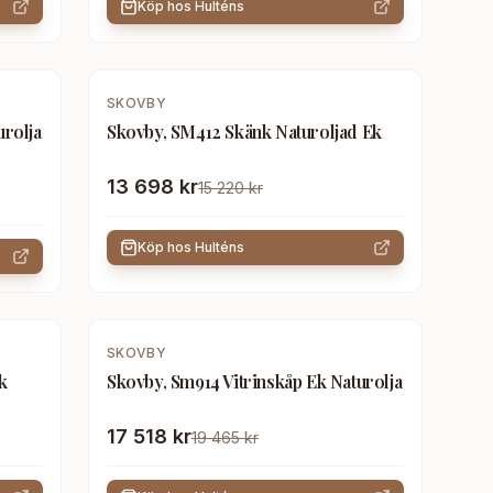
Köp hos
Hulténs
-
10
%
SKOVBY
urolja
Skovby, SM412 Skänk Naturoljad Ek
13 698 kr
15 220 kr
Köp hos
Hulténs
-
10
%
SKOVBY
k
Skovby, Sm914 Vitrinskåp Ek Naturolja
17 518 kr
19 465 kr