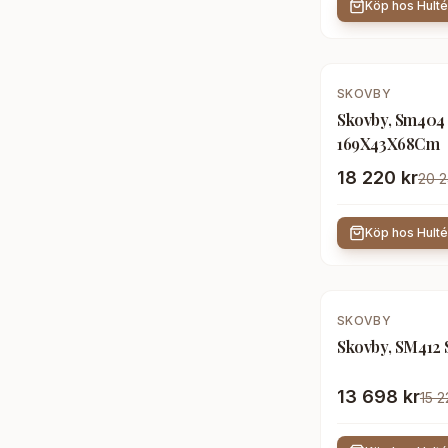
Köp hos
Hult
-
10
%
SKOVBY
Skovby, Sm404 
169X43X68Cm
18 220 kr
20 2
Köp hos
Hult
-
10
%
SKOVBY
Skovby, SM412 
13 698 kr
15 2