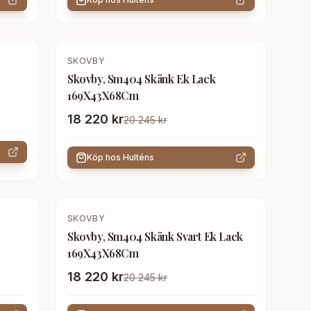
-
10
%
SKOVBY
Skovby, Sm404 Skänk Ek Lack
169X43X68Cm
18 220 kr
20 245 kr
Köp hos
Hulténs
-
10
%
SKOVBY
Skovby, Sm404 Skänk Svart Ek Lack
169X43X68Cm
18 220 kr
20 245 kr