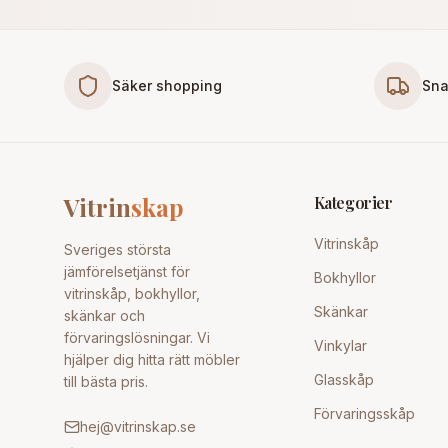
Säker shopping
Sna
Vitrin
skap
Kategorier
Vitrinskåp
Sveriges största
jämförelsetjänst för
Bokhyllor
vitrinskåp, bokhyllor,
Skänkar
skänkar och
förvaringslösningar. Vi
Vinkylar
hjälper dig hitta rätt möbler
Glasskåp
till bästa pris.
Förvaringsskåp
hej@vitrinskap.se