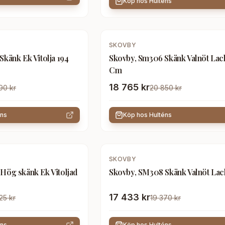
Köp hos
Hulténs
-
10
%
SKOVBY
känk Ek Vitolja 194
Skovby, Sm306 Skänk Valnöt Lac
Cm
18 765 kr
90 kr
20 850 kr
éns
Köp hos
Hulténs
-
10
%
SKOVBY
Hög skänk Ek Vitoljad
Skovby, SM308 Skänk Valnöt La
17 433 kr
25 kr
19 370 kr
éns
Köp hos
Hulténs