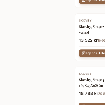
-
10
%
SKOVBY
Skovby, Sm402 
valnöt
13 522 kr
15 0
Köp hos
Hult
-
10
%
SKOVBY
Skovby, Sm404 
169X43X68Cm
18 788 kr
20 8