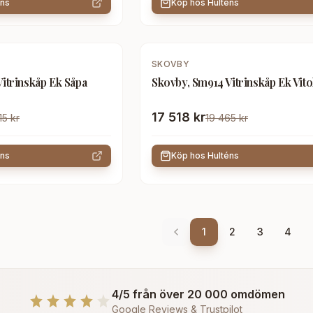
éns
Köp hos
Hulténs
-
10
%
SKOVBY
itrinskåp Ek Såpa
Skovby, Sm914 Vitrinskåp Ek Vito
17 518 kr
15 kr
19 465 kr
éns
Köp hos
Hulténs
1
2
3
4
4/5 från över 20 000 omdömen
Google Reviews & Trustpilot