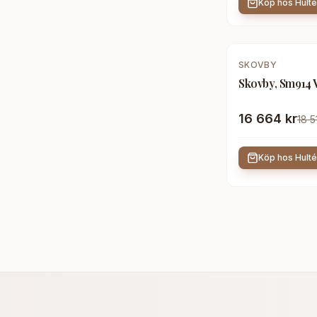
Köp hos
Hult
-
10
%
SKOVBY
Skovby, Sm914 V
16 664 kr
18 5
Köp hos
Hult