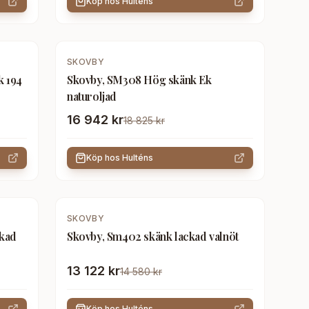
Köp hos
Hulténs
-
10
%
SKOVBY
k 194
Skovby, SM308 Hög skänk Ek
naturoljad
16 942 kr
18 825 kr
Köp hos
Hulténs
-
10
%
SKOVBY
ckad
Skovby, Sm402 skänk lackad valnöt
13 122 kr
14 580 kr
Köp hos
Hulténs