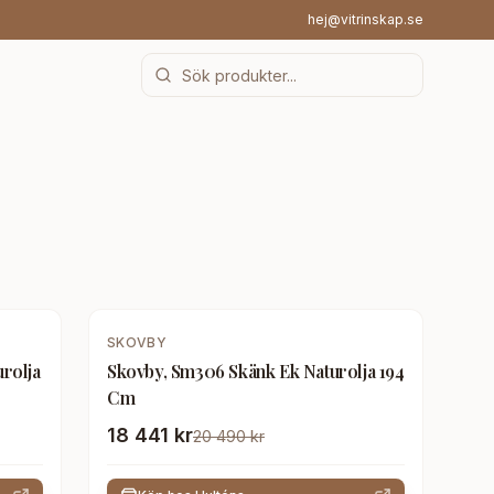
hej@vitrinskap.se
-
10
%
SKOVBY
rolja
Skovby, Sm306 Skänk Ek Naturolja 194
Cm
18 441 kr
20 490 kr