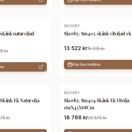
-
10
%
SKOVBY
skänk naturoljad
Skovby, Sm402 skänk vitoljad ek
13 522 kr
15 025 kr
25 kr
Köp hos
Hulténs
éns
-
10
%
SKOVBY
Skänk Ek Naturolja
Skovby, Sm404 Skänk Ek Vitolja
169X43X68Cm
18 788 kr
75 kr
20 875 kr