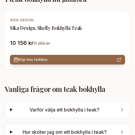
-
10
%
SIKA DESIGN
Sika Design, Shelly Bokhylla Teak
10 156 kr
11 285 kr
Köp hos
Hulténs
Vanliga frågor om
teak bokhylla
Varför välja ett bokhylla i teak?
Hur sköter jag om ett bokhylla i teak?