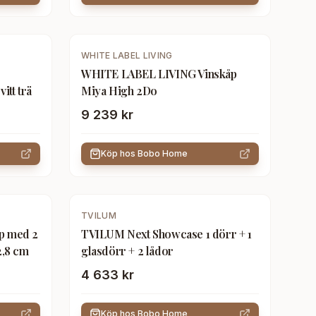
WHITE LABEL LIVING
WHITE LABEL LIVING Vinskåp
vitt trä
Miya High 2Do
9 239 kr
Köp hos
Bobo Home
TVILUM
p med 2
TVILUM Next Showcase 1 dörr + 1
02,8 cm
glasdörr + 2 lådor
4 633 kr
Köp hos
Bobo Home