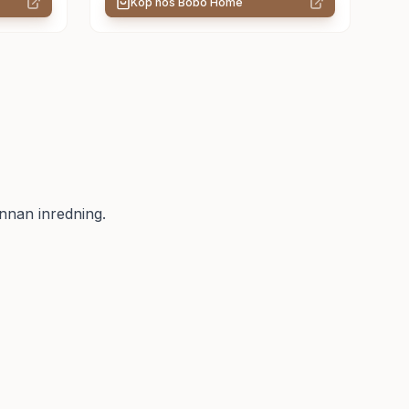
Köp hos
Bobo Home
annan inredning.