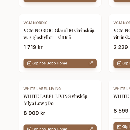
VCM NORDIC
VCM NO
VCM NORDIC Glasol M vitrinskåp,
VCM NO
w. 2 glashyllor - vitt trä
vitrinskå
1 719 kr
2 229 
Köp hos
Bobo Home
Köp
WHITE LABEL LIVING
WHITE L
WHITE LABEL LIVING vinskåp
WHITE 
Miya Low 3Do
8 599 
8 909 kr
Köp
Köp hos
Bobo Home