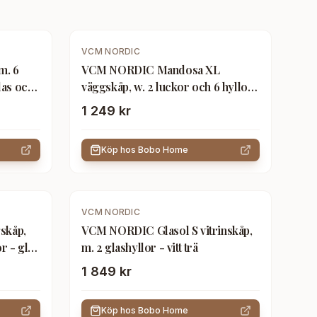
VCM NORDIC
m. 6
VCM NORDIC Mandosa XL
las och
väggskåp, w. 2 luckor och 6 hyllor
- glas och vitt trä
1 249 kr
Köp hos
Bobo Home
VCM NORDIC
skåp,
VCM NORDIC Glasol S vitrinskåp,
r - glas
m. 2 glashyllor - vitt trä
1 849 kr
Köp hos
Bobo Home