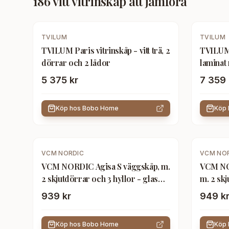
186
vitt vitrinskåp
att jämföra
TVILUM
TVILUM
TVILUM Paris vitrinskåp - vitt trä, 2
TVILUM 
dörrar och 2 lådor
laminat
5 375 kr
7 359 
Köp hos
Bobo Home
Köp
VCM NORDIC
VCM NO
VCM NORDIC Agisa S väggskåp, m.
VCM NO
2 skjutdörrar och 3 hyllor - glas
m. 2 skj
och vitt trä
och vitt 
939 kr
949 k
Köp hos
Bobo Home
Köp