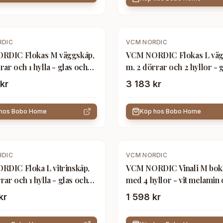
RDIC
VCM NORDIC
RDIC Flokas M väggskåp,
VCM NORDIC Flokas L väg
rar och 1 hylla - glas och
m. 2 dörrar och 2 hyllor - 
vitt stål
kr
3 183 kr
 hos
Bobo Home
Köp hos
Bobo Home
RDIC
VCM NORDIC
DIC Floka L vitrinskåp,
VCM NORDIC Vinali M bokh
rar och 1 hylla - glas och
med 4 hyllor - vit melamin
guldjärn
kr
1 598 kr