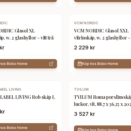
RDIC
VCM NORDIC
RDIC Glasol XL
VCM NORDIC Glasol XXL
p, w. 2 glashyllor - vitt trä
vitrinskåp, w. 2 glashyllor - 
kr
2 229 kr
 hos
Bobo Home
Köp hos
Bobo Home
ABEL LIVING
TVILUM
LABEL LIVING Rob skåp L
TVILUM Roma porslinsskå
luckor, vit, 88,7 x 36,25 x 2
kr
3 527 kr
 hos
Bobo Home
Köp hos
Bobo Home