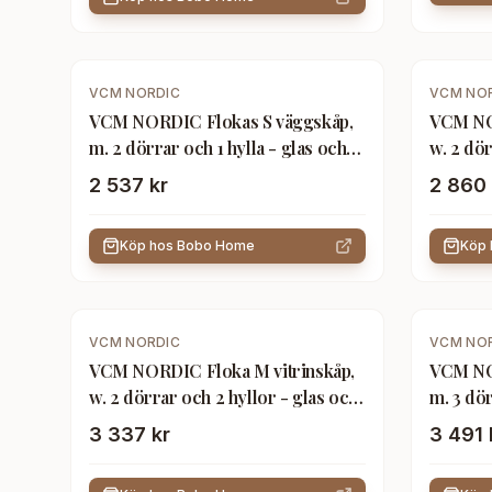
VCM NORDIC
VCM NO
VCM NORDIC Flokas S väggskåp,
VCM NO
m. 2 dörrar och 1 hylla - glas och
w. 2 dör
vitt stål
vitt stål
2 537 kr
2 860 
Köp hos
Bobo Home
Köp
VCM NORDIC
VCM NO
VCM NORDIC Floka M vitrinskåp,
VCM NOR
w. 2 dörrar och 2 hyllor - glas och
m. 3 dör
vitt stål
vitt stål
3 337 kr
3 491 