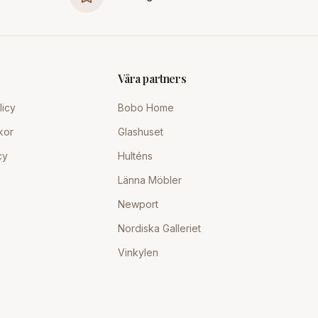
Våra partners
licy
Bobo Home
kor
Glashuset
cy
Hulténs
Länna Möbler
Newport
Nordiska Galleriet
Vinkylen