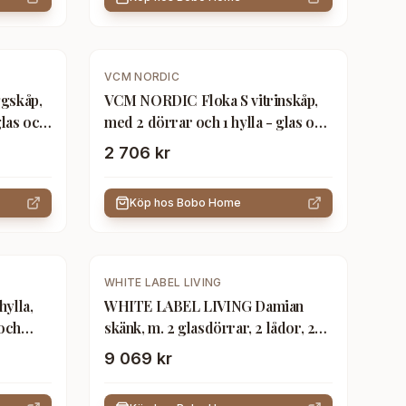
VCM NORDIC
gskåp,
VCM NORDIC Floka S vitrinskåp,
glas och
med 2 dörrar och 1 hylla - glas och
vitt stål
2 706 kr
Köp hos
Bobo Home
WHITE LABEL LIVING
ylla,
WHITE LABEL LIVING Damian
 och
skänk, m. 2 glasdörrar, 2 lådor, 2
fack, 1 hyllplan - brunt gran/svart
9 069 kr
järn