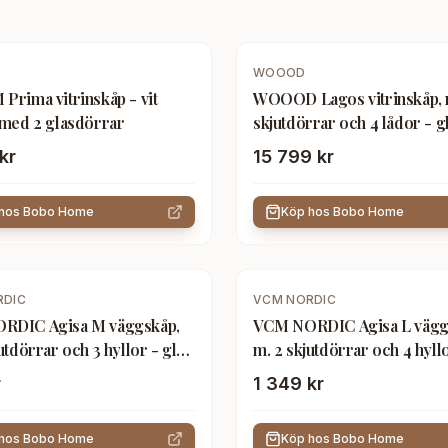
WOOOD
Prima vitrinskåp - vit
WOOOD Lagos vitrinskåp, 
 med 2 glasdörrar
skjutdörrar och 4 lådor - g
vit furu
kr
15 799 kr
 hos
Bobo Home
Köp hos
Bobo Home
RDIC
VCM NORDIC
RDIC Agisa M väggskåp,
VCM NORDIC Agisa L vägg
utdörrar och 3 hyllor - glas
m. 2 skjutdörrar och 4 hyllo
trä
och vitt trä
r
1 349 kr
 hos
Bobo Home
Köp hos
Bobo Home