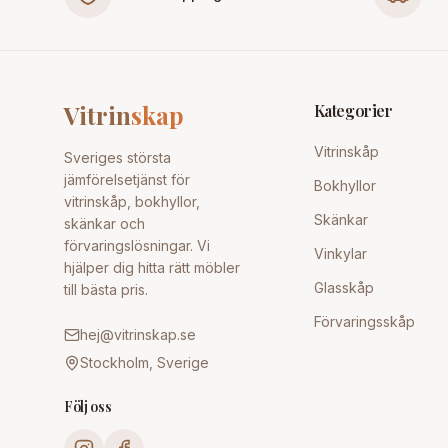
Vitrin
skap
Kategorier
Vitrinskåp
Sveriges största
jämförelsetjänst för
Bokhyllor
vitrinskåp, bokhyllor,
Skänkar
skänkar och
förvaringslösningar. Vi
Vinkylar
hjälper dig hitta rätt möbler
Glasskåp
till bästa pris.
Förvaringsskåp
hej@vitrinskap.se
Stockholm, Sverige
Följ oss