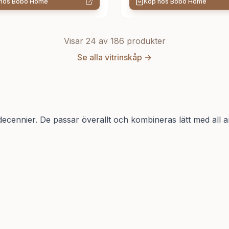
 hos
Bobo Home
Köp hos
Bobo Home
Visar 24 av
186
produkter
Se alla
vitrinskåp
→
decennier. De passar överallt och kombineras lätt med all 