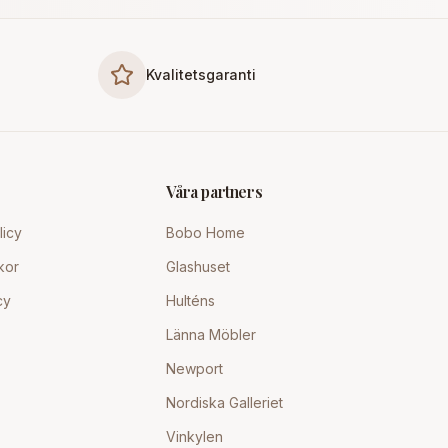
Kvalitetsgaranti
Våra partners
licy
Bobo Home
kor
Glashuset
cy
Hulténs
Länna Möbler
Newport
Nordiska Galleriet
Vinkylen