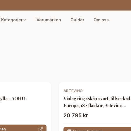
Kategorier
Varumärken
Guider
Om oss
ARTEVINO
hylla - AOHU1
Vinlagringsskåp svart, tillverkad 
Europa, 182 flaskor, Artevino
OXM1T182NPD
20 795 kr
ylen