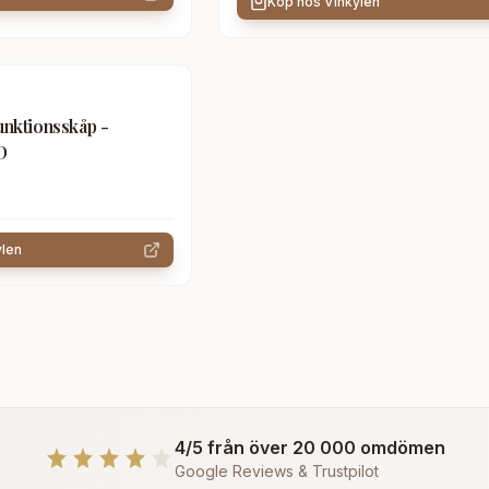
Köp hos
Vinkylen
unktionsskåp -
D
ylen
4/5 från över 20 000 omdömen
Google Reviews & Trustpilot