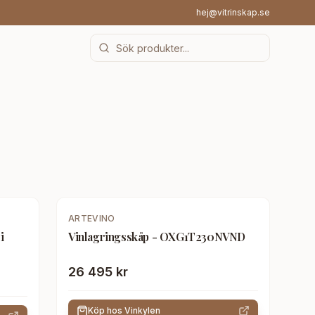
hej@vitrinskap.se
ARTEVINO
i
Vinlagringsskåp - OXG1T230NVND
26 495 kr
Köp hos
Vinkylen