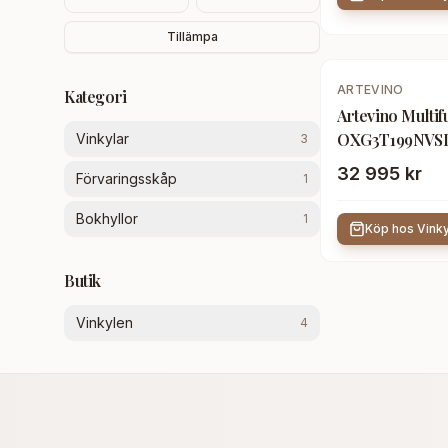
Tillämpa
ARTEVINO
Kategori
Artevino Multif
OXG3T199NVS
Vinkylar
3
32 995 kr
Förvaringsskåp
1
Bokhyllor
1
Köp hos
Vink
Butik
Vinkylen
4