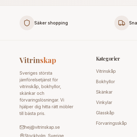
Säker shopping
Sna
Vitrin
skap
Kategorier
Vitrinskåp
Sveriges största
jämförelsetjänst för
Bokhyllor
vitrinskåp, bokhyllor,
Skänkar
skänkar och
förvaringslösningar. Vi
Vinkylar
hjälper dig hitta rätt möbler
Glasskåp
till bästa pris.
Förvaringsskåp
hej@vitrinskap.se
Stockholm, Sverige