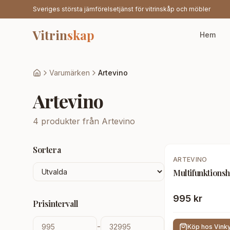
Sveriges största jämförelsetjänst för vitrinskåp och möbler
Vitrin
skap
Hem
Varumärken
Artevino
Artevino
4
produkter från
Artevino
Sortera
ARTEVINO
Multifunktions
995 kr
Prisintervall
-
Köp hos
Vink