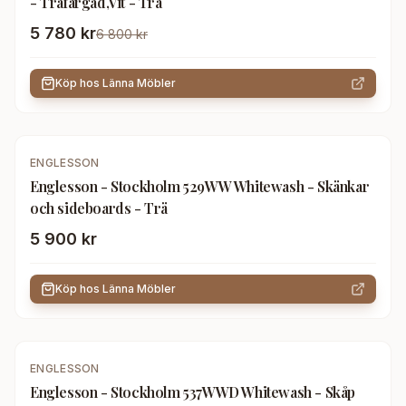
- Träfärgad,Vit - Trä
5 780 kr
6 800 kr
Köp hos
Länna Möbler
ENGLESSON
Englesson - Stockholm 529WW Whitewash - Skänkar
och sideboards - Trä
5 900 kr
Köp hos
Länna Möbler
ENGLESSON
Englesson - Stockholm 537WWD Whitewash - Skåp