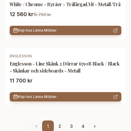
White / Chrome - Byråer - Träfärgad,Vit - Metall/Trä
12 560 kr
15 700 kr
Köp hos
Länna Möbler
ENGLESSON
Englesson - Line Skänk 2 Dörrar 6710B Black / Black
- Skänkar och sideboards - Metall
11 700 kr
Köp hos
Länna Möbler
1
2
3
4