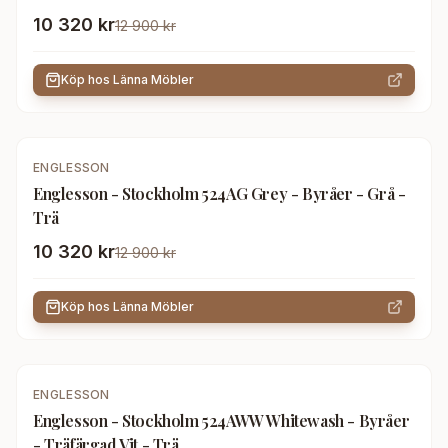
10 320 kr
12 900 kr
Köp hos
Länna Möbler
-
20
%
ENGLESSON
Englesson - Stockholm 524AG Grey - Byråer - Grå -
Trä
10 320 kr
12 900 kr
Köp hos
Länna Möbler
-
25
%
ENGLESSON
Englesson - Stockholm 524AWW Whitewash - Byråer
- Träfärgad,Vit - Trä