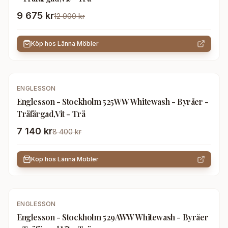
9 675 kr
12 900 kr
Köp hos
Länna Möbler
-
15
%
ENGLESSON
Englesson - Stockholm 525WW Whitewash - Byråer -
Träfärgad,Vit - Trä
7 140 kr
8 400 kr
Köp hos
Länna Möbler
-
15
%
ENGLESSON
Englesson - Stockholm 529AWW Whitewash - Byråer