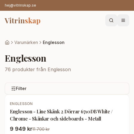
hej@vitrinskap.se
Vitrin
skap
Varumärken
Englesson
Englesson
76
produkter från
Englesson
Filter
-
15
%
ENGLESSON
Englesson - Line Skänk 2 Dörrar 6710DB White /
Chrome - Skänkar och sideboards - Metall
9 949 kr
11 700 kr