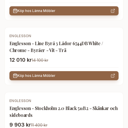
Köp hos
Länna Möbler
-
15
%
ENGLESSON
Englesson - Line Byrå 3 Lådor 6744DB White /
Chrome - Byråer - Vit - Trä
12 010 kr
14 100 kr
Köp hos
Länna Möbler
-
13
%
ENGLESSON
Englesson - Stockholm 2.0 Black 511B2 - Skänkar och
sideboards
9 903 kr
11 400 kr