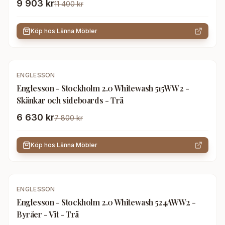
9 903 kr
11 400 kr
Köp hos
Länna Möbler
-
15
%
ENGLESSON
Englesson - Stockholm 2.0 Whitewash 515WW2 -
Skänkar och sideboards - Trä
6 630 kr
7 800 kr
Köp hos
Länna Möbler
-
20
%
ENGLESSON
Englesson - Stockholm 2.0 Whitewash 524AWW2 -
Byråer - Vit - Trä