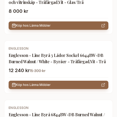
och vitrinskåp - Träfärgad,Vit - Glas/Trä
8 000 kr
Köp hos
Länna Möbler
-
20
%
ENGLESSON
Englesson - Line Byrå 3 Lådor Sockel 6644BW-DB
Burned Walnut / White - Byråer - Träfärgad,Vit - Trä
12 240 kr
15 300 kr
Köp hos
Länna Möbler
-
20
%
ENGLESSON
Englesson - Line Byrå 6844BW-DB Burned Walnut /