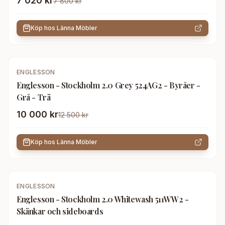
7 020 kr
7 800 kr
Köp hos
Länna Möbler
-
20
%
ENGLESSON
Englesson - Stockholm 2.0 Grey 524AG2 - Byråer -
Grå - Trä
10 000 kr
12 500 kr
Köp hos
Länna Möbler
-
13
%
ENGLESSON
Englesson - Stockholm 2.0 Whitewash 511WW2 -
Skänkar och sideboards