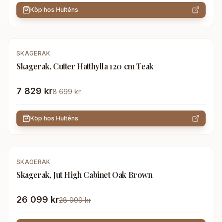
Köp hos
Hulténs
-
10
%
SKAGERAK
Skagerak, Cutter Hatthylla 120 cm Teak
7 829 kr
8 699 kr
Köp hos
Hulténs
-
10
%
SKAGERAK
Skagerak, Jut High Cabinet Oak Brown
26 099 kr
28 999 kr