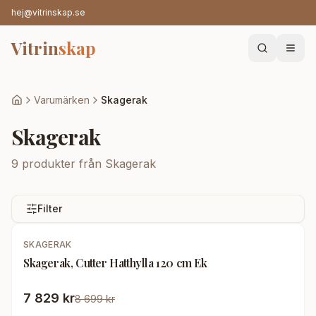
hej@vitrinskap.se
Vitrin
skap
Varumärken
Skagerak
Skagerak
9
produkter från
Skagerak
Filter
-
10
%
SKAGERAK
Skagerak, Cutter Hatthylla 120 cm Ek
7 829 kr
8 699 kr