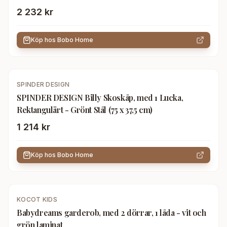
2 232 kr
Köp hos
Bobo Home
SPINDER DESIGN
SPINDER DESIGN Billy Skoskåp, med 1 Lucka,
Rektangulärt - Grönt Stål (75 x 37,5 cm)
1 214 kr
Köp hos
Bobo Home
KOCOT KIDS
Babydreams garderob, med 2 dörrar, 1 låda - vit och
grön laminat