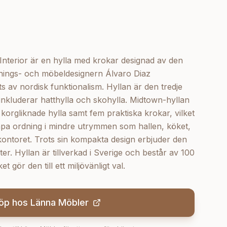
nterior är en hylla med krokar designad av den
dnings- och möbeldesignern Álvaro Diaz
 av nordisk funktionalism. Hyllan är den tredje
inkluderar hatthylla och skohylla. Midtown-hyllan
orgliknade hylla samt fem praktiska krokar, vilket
kapa ordning i mindre utrymmen som hallen, köket,
ntoret. Trots sin kompakta design erbjuder den
er. Hyllan är tillverkad i Sverige och består av 100
t gör den till ett miljövänligt val.
öp hos
Länna Möbler