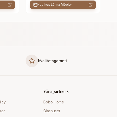
Köp hos
Länna Möbler
Kvalitetsgaranti
Våra partners
licy
Bobo Home
kor
Glashuset