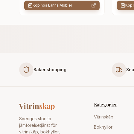
Köp hos
Länna Möbler
Köp
Säker shopping
Sna
Vitrin
skap
Kategorier
Vitrinskåp
Sveriges största
jämförelsetjänst för
Bokhyllor
vitrinskåp, bokhyllor,