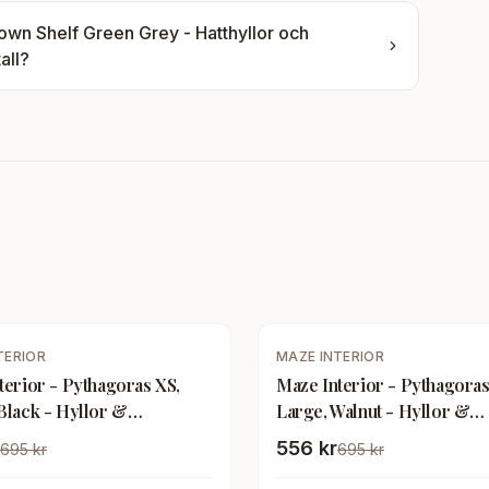
town Shelf Green Grey - Hatthyllor och
all
?
-
20
%
TERIOR
MAZE INTERIOR
terior - Pythagoras XS,
Maze Interior - Pythagoras
Black - Hyllor &
Large, Walnut - Hyllor &
tem - Gustav Rosén - Svart
Hyllsystem - Gustav Rosén
556 kr
695 kr
695 kr
Träfärgad - Metall/Trä