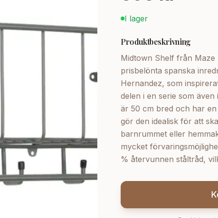
I lager
Produktbeskrivning
Midtown Shelf från Maze I
prisbelönta spanska inre
Hernandez, som inspirerats
delen i en serie som även 
är 50 cm bred och har en k
gör den idealisk för att s
barnrummet eller hemmako
mycket förvaringsmöjlighet
% återvunnen ståltråd, vilke
K