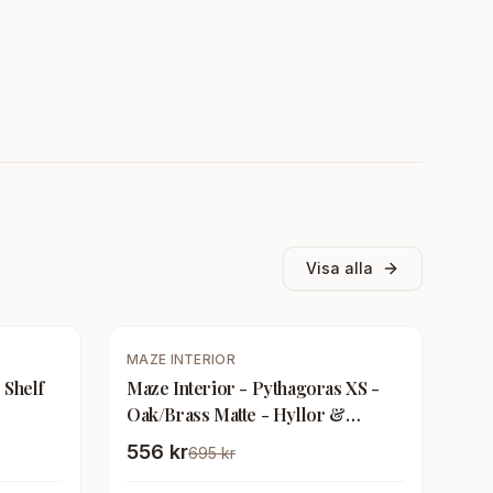
Visa alla
-
20
%
MAZE INTERIOR
 Shelf
Maze Interior - Pythagoras XS -
Oak/Brass Matte - Hyllor &
 -
Hyllsystem - Gustav Rosén - Svart
556 kr
695 kr
- Metall