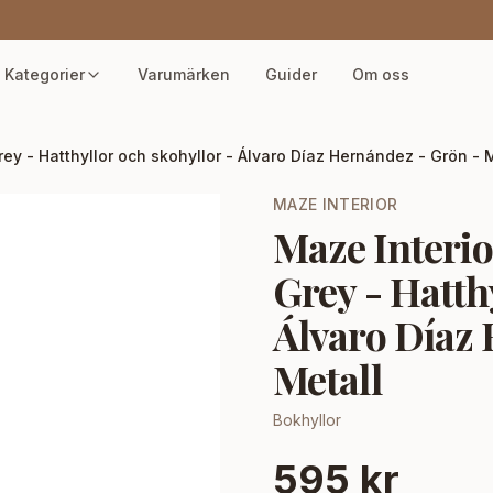
Kategorier
Varumärken
Guider
Om oss
ey - Hatthyllor och skohyllor - Álvaro Díaz Hernández - Grön - 
MAZE INTERIOR
Maze Interio
Grey - Hatth
Álvaro Díaz 
Metall
Bokhyllor
595 kr