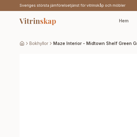
Sveriges största jämförelsetjänst för vitrinskåp och möbler
Vitrin
skap
Hem
Bokhyllor
Maze Interior - Midtown Shelf Green Gr