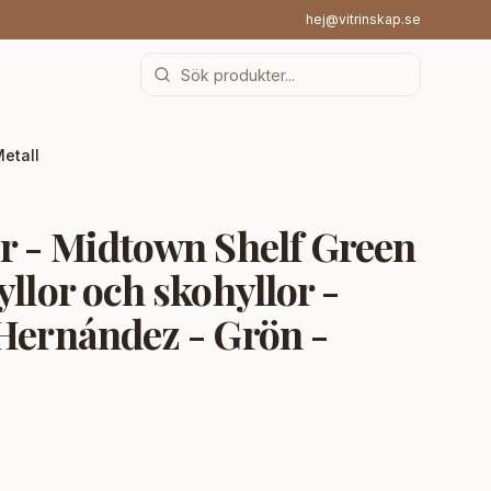
hej@vitrinskap.se
Metall
r - Midtown Shelf Green
yllor och skohyllor -
Hernández - Grön -