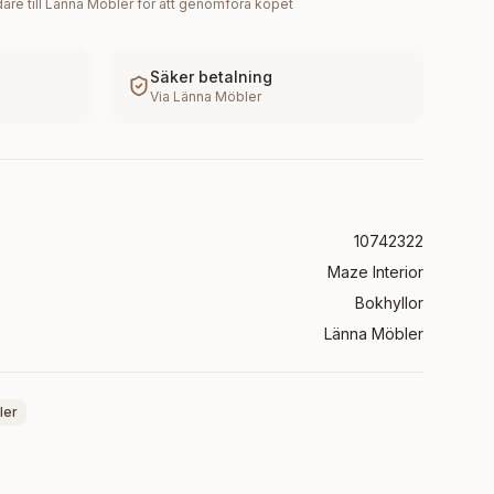
are till
Länna Möbler
för att genomföra köpet
Säker betalning
Via
Länna Möbler
10742322
Maze Interior
Bokhyllor
Länna Möbler
ler