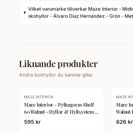
Vilket varumärke tillverkar
Maze Interior - Mid
skohyllor - Álvaro Díaz Hernández - Grön - Met
Liknande produkter
Andra
bokhyllor
du kanske gillar
-
10
%
MAZE INTERIOR
MAZE IN
Maze Interior - Pythagoras Shelf
Maze In
60 Walnut - Hyllor & Hyllsystem -
Walnut/
Gustav Rosén - Träfärgad - Trä
Hyllsys
595 kr
626 kr
- Metall